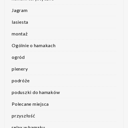
Jagram
lasiesta
montaż
Ogólnie o hamakach
ogród
plenery
podróże
poduszki do hamaków
Polecane miejsca
przyszłość
relax w hamaku