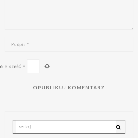
6
×
sześć
=