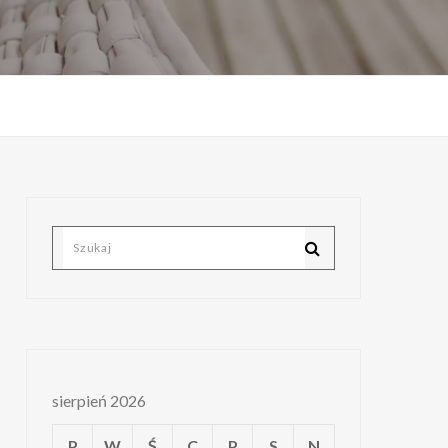
sierpień 2026
P
W
Ś
C
P
S
N