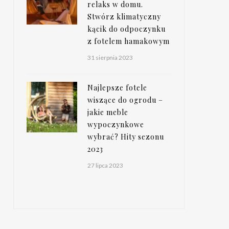
relaks w domu.
Stwórz klimatyczny
kącik do odpoczynku
z fotelem hamakowym
31 sierpnia 2023
Najlepsze fotele
wiszące do ogrodu –
jakie meble
wypoczynkowe
wybrać? Hity sezonu
2023
27 lipca 2023