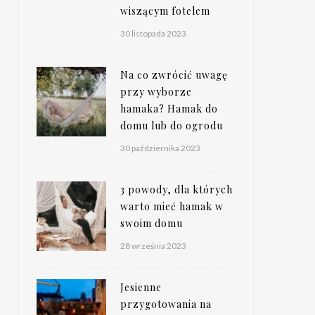
wiszącym fotelem
30 listopada 2023
Na co zwrócić uwagę
przy wyborze
hamaka? Hamak do
domu lub do ogrodu
30 października 2023
3 powody, dla których
warto mieć hamak w
swoim domu
28 września 2023
Jesienne
przygotowania na